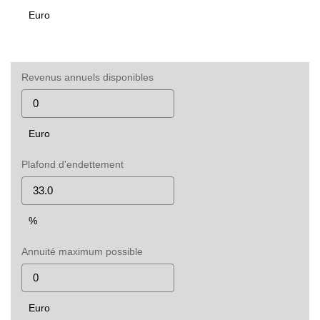
Euro
Revenus annuels disponibles
Euro
Plafond d'endettement
%
Annuité maximum possible
Euro