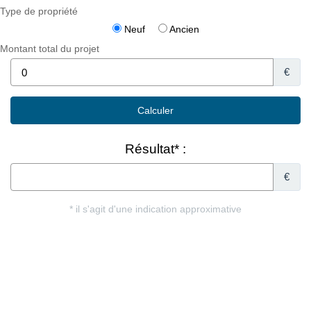
Type de propriété
Neuf
Ancien
Montant total du projet
€
Résultat* :
€
* il s'agit d'une indication approximative