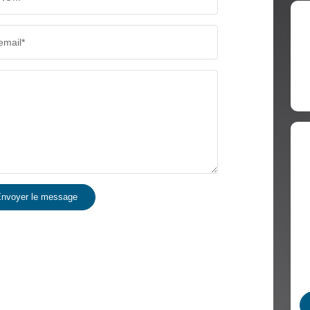
email*
nvoyer le message