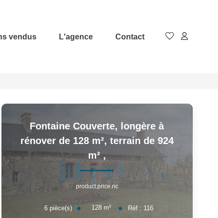
ns vendus
L'agence
Contact
Fontaine Couverte, longère à
rénover de 128 m², terrain de 924
m²
,
product.price.nc
128
m²
6
pièce(s)
Réf :
116