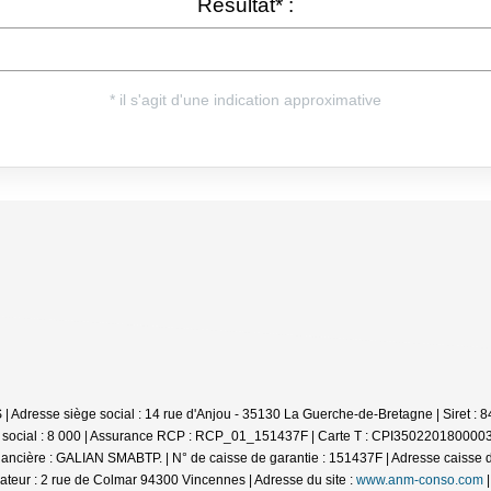
S | Adresse siège social : 14 rue d'Anjou - 35130 La Guerche-de-Bretagne | Siret
l social : 8 000 | Assurance RCP : RCP_01_151437F |
Carte T : CPI35022018000038
ncière : GALIAN SMABTP. | N° de caisse de garantie : 151437F | Adresse caisse de 
ateur : 2 rue de Colmar 94300 Vincennes | Adresse du site :
www.anm-conso.com