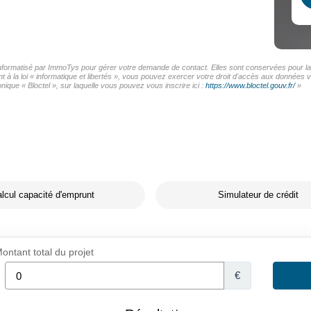
 informatisé par ImmoTys pour gérer votre demande de contact. Elles sont conservées pour la d
t à la loi « informatique et libertés », vous pouvez exercer votre droit d'accès aux données
ique « Bloctel », sur laquelle vous pouvez vous inscrire ici :
https://www.bloctel.gouv.fr/
»
lcul capacité d'emprunt
Simulateur de crédit