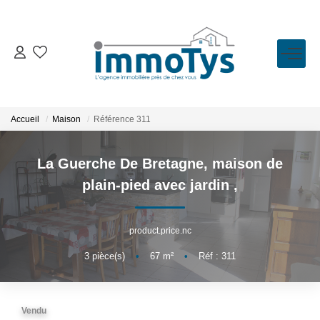
VENTE
LOCATION
Accueil
Maison
Référence 311
ESTIMATION
La Guerche De Bretagne, maison de
plain-pied avec jardin
,
BIENS VENDUS
product.price.nc
L'AGENCE
3
pièce(s)
•
67
m²
•
Réf : 311
Présentation
L'équipe
Vendu