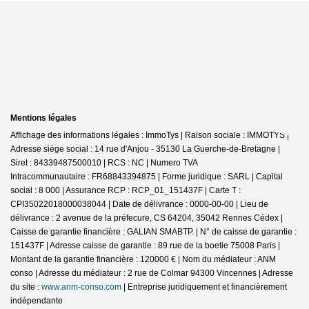
Mentions légales
Affichage des informations légales : ImmoTys | Raison sociale : IMMOTYS |
Adresse siège social : 14 rue d'Anjou - 35130 La Guerche-de-Bretagne |
Siret : 84339487500010 | RCS : NC | Numero TVA
Intracommunautaire : FR68843394875 | Forme juridique : SARL | Capital
social : 8 000 | Assurance RCP : RCP_01_151437F |
Carte T :
CPI35022018000038044 | Date de délivrance : 0000-00-00 | Lieu de
délivrance : 2 avenue de la préfecure, CS 64204, 35042 Rennes Cédex |
Caisse de garantie financière : GALIAN SMABTP. | N° de caisse de garantie :
151437F | Adresse caisse de garantie : 89 rue de la boetie 75008 Paris |
Montant de la garantie financière : 120000 € | Nom du médiateur : ANM
conso | Adresse du médiateur : 2 rue de Colmar 94300 Vincennes | Adresse
du site :
www.anm-conso.com
|
Entreprise juridiquement et financièrement
indépendante