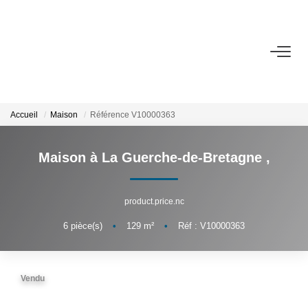
VENTE
LOCATION
Accueil
Maison
Référence V10000363
ESTIMATION
Maison à La Guerche-de-Bretagne
,
BIENS VENDUS
product.price.nc
6
pièce(s)
•
129
m²
•
Réf : V10000363
L'AGENCE
Présentation
Vendu
L'équipe
Partenaires