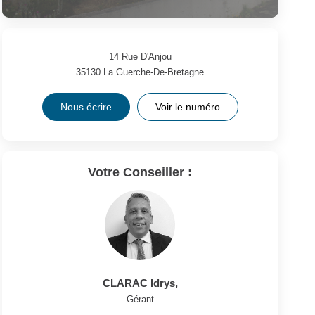
14 Rue D'Anjou
35130
La Guerche-De-Bretagne
Nous écrire
Voir le numéro
Votre Conseiller :
CLARAC Idrys
,
Gérant