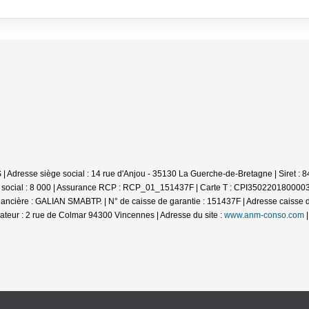
S | Adresse siège social : 14 rue d'Anjou - 35130 La Guerche-de-Bretagne | Siret
l social : 8 000 | Assurance RCP : RCP_01_151437F |
Carte T : CPI35022018000038
ncière : GALIAN SMABTP. | N° de caisse de garantie : 151437F | Adresse caisse de 
ateur : 2 rue de Colmar 94300 Vincennes | Adresse du site :
www.anm-conso.com