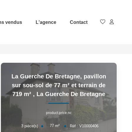
ns vendus
L'agence
Contact
La Guerche De Bretagne, pavillon
sur sou-sol de 77 m² et terrain de
719 m²
,
La Guerche De Bretagne
product.price.nc
77
m²
3
pièce(s)
Réf :
V10000406