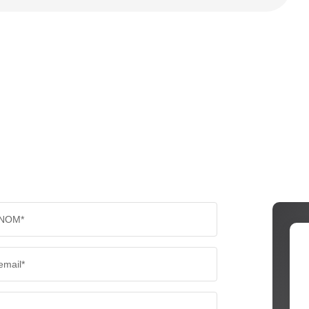
NOM*
email*