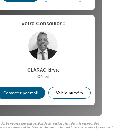
Votre Conseiller :
CLARAC Idrys
,
Gérant
Contacter par mail
Voir le numéro
urée nécessaire à la gestion de la relation client dans le respect des
 vous concernant et les faire rectifier en contactant ImmoTys agence@immotys.fr.