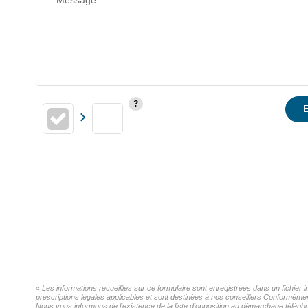
Message*
E
« Les informations recueillies sur ce formulaire sont enregistrées dans un fichier
prescriptions légales applicables et sont destinées à nos conseillers Conformémen
Nous vous informons de l'existence de la liste d'opposition au démarchage téléphon