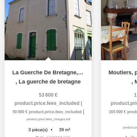
La Guerche De Bretagne, maison en centre-ville.
,
La guerche de bretagne
,
53 600 €
1
product.price.fees_included
|
product.pr
|
50 000 €
product.price.fees_included
165 000 €
prod
product.price.fees_charges.full
product.pr
39
m²
3
pièce(s)