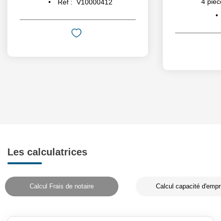
4
pièc
Réf :
V10000412
Les calculatrices
Calcul Frais de notaire
Calcul capacité d'empr