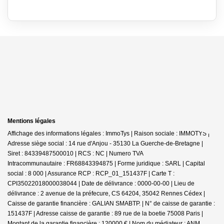
Mentions légales
Affichage des informations légales : ImmoTys | Raison sociale : IMMOTYS |
Adresse siège social : 14 rue d'Anjou - 35130 La Guerche-de-Bretagne |
Siret : 84339487500010 | RCS : NC | Numero TVA
Intracommunautaire : FR68843394875 | Forme juridique : SARL | Capital
social : 8 000 | Assurance RCP : RCP_01_151437F |
Carte T :
CPI35022018000038044 | Date de délivrance : 0000-00-00 | Lieu de
délivrance : 2 avenue de la préfecure, CS 64204, 35042 Rennes Cédex |
Caisse de garantie financière : GALIAN SMABTP. | N° de caisse de garantie :
151437F | Adresse caisse de garantie : 89 rue de la boetie 75008 Paris |
Montant de la garantie financière : 120000 € | Nom du médiateur : ANM