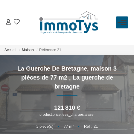
VENTE
LOCATION
Accueil
Maison
Référence 21
ESTIMATION
La Guerche De Bretagne, maison 3
pièces de 77 m2
,
La guerche de
BIENS VENDUS
bretagne
L'AGENCE
121 810 €
product.price.fees_charges.teaser
Présentation
L'équipe
3
pièce(s)
•
77
m²
•
Réf : 21