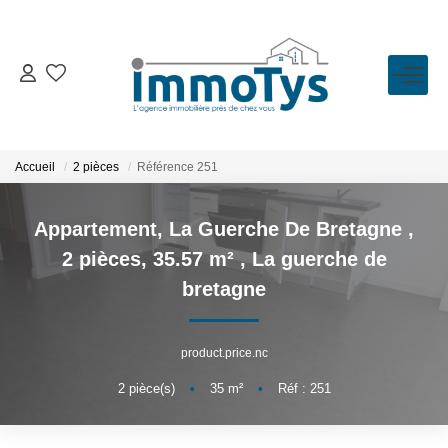
VENTE
LOCATION
Accueil
2 pièces
Référence 251
ESTIMATION
Appartement, La Guerche De Bretagne ,
2 pièces, 35.57 m²
,
La guerche de
BIENS VENDUS
bretagne
L'AGENCE
product.price.nc
Présentation
2
pièce(s)
•
35
m²
•
Réf : 251
L'équipe