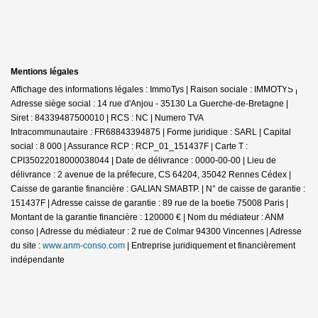
Mentions légales
Affichage des informations légales : ImmoTys | Raison sociale : IMMOTYS |
Adresse siège social : 14 rue d'Anjou - 35130 La Guerche-de-Bretagne |
Siret : 84339487500010 | RCS : NC | Numero TVA
Intracommunautaire : FR68843394875 | Forme juridique : SARL | Capital
social : 8 000 | Assurance RCP : RCP_01_151437F |
Carte T :
CPI35022018000038044 | Date de délivrance : 0000-00-00 | Lieu de
délivrance : 2 avenue de la préfecure, CS 64204, 35042 Rennes Cédex |
Caisse de garantie financière : GALIAN SMABTP. | N° de caisse de garantie :
151437F | Adresse caisse de garantie : 89 rue de la boetie 75008 Paris |
Montant de la garantie financière : 120000 € | Nom du médiateur : ANM
conso | Adresse du médiateur : 2 rue de Colmar 94300 Vincennes | Adresse
du site :
www.anm-conso.com
|
Entreprise juridiquement et financièrement
indépendante