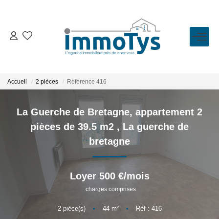
VENTE
LOCATION
Accueil
2 pièces
Référence 416
ESTIMATION
La Guerche de Bretagne, appartement 2
pièces de 39.5 m2
,
La guerche de
BIENS VENDUS
bretagne
L'AGENCE
Loyer 500 €/mois
charges comprises
Présentation
L'équipe
2
pièce(s)
•
44
m²
•
Réf : 416