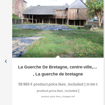
La Guerche De Bretagne, centre-ville, ancien batiment avec...
,
La guerche de bretagne
58 960 €
product.price.fees_included
|
55 000 €
|
product.price.fees_included
product.price.fees_charges.full