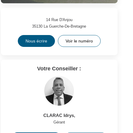
14 Rue D'Anjou
35130
La Guerche-De-Bretagne
Nous écrire
Voir le numéro
Votre Conseiller :
CLARAC Idrys
,
Gérant