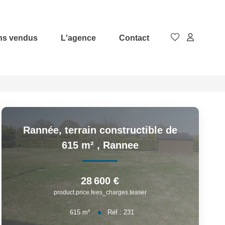
ns vendus
L'agence
Contact
Rannée, terrain constructible de
615 m²
,
Rannee
28 600 €
product.price.fees_charges.teaser
615
m²
Réf :
231