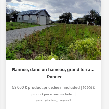
Rannée, dans un hameau, grand terrain constructible de 2410...
,
Rannee
53 600 €
product.price.fees_included
|
50 000 €
|
product.price.fees_included
product.price.fees_charges.full