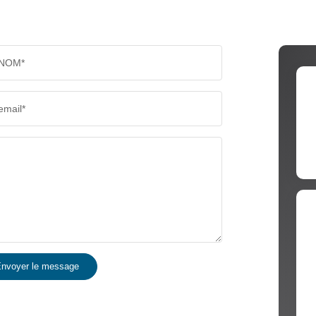
NOM*
email*
nvoyer le message