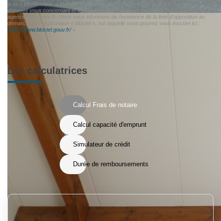
la loi « informatique et libertés », vous pouvez exercer votre droit d'accès aux
données vous concernant et les faire rectifier en contactant ImmoTys
agence@immotys.fr. Nous vous informons de l'existence de la liste d'opposition au
démarchage téléphonique « Bloctel », sur laquelle vous pouvez vous inscrire ici :
https://www.bloctel.gouv.fr/
»
Les calculatrices
Calcul Frais de notaire
Calcul capacité d'emprunt
Simulateur de crédit
Durée de remboursements