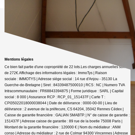
Mentions légales
Ce bien fait partie d'une copropriété de 22 lots.Les charges annuelles sont
de 272€.
Affichage des informations légales : ImmoTys | Raison
sociale : IMMOTYS | Adresse siège social : 14 rue d'Anjou - 35130 La
Guerche-de-Bretagne | Siret : 84339487500010 | RCS : NC | Numero TVA
Intracommunautaire : FR68843394875 | Forme juridique : SARL | Capital
social : 8 000 | Assurance RCP : RCP_01_151437F |
Carte T :
CPI35022018000038044 | Date de délivrance : 0000-00-00 | Lieu de
délivrance : 2 avenue de la préfecure, CS 64204, 35042 Rennes Cédex |
Caisse de garantie financière : GALIAN SMABTP. | N° de caisse de garantie :
151437F | Adresse caisse de garantie : 89 rue de la boetie 75008 Paris |
Montant de la garantie financière : 120000 € | Nom du médiateur : ANM
conso | Adresse du médiateur : 2 rue de Colmar 94300 Vincennes | Adresse