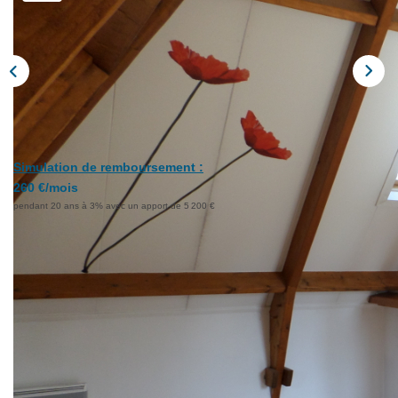
CONTACT
Simulation de remboursement :
260 €/mois
pendant 20 ans à 3% avec un apport de 5 200 €
Description
Réf : 110
A LA Guerche De Bretagne, en centre ville , cet
appartement se compose d'une entrée avec placards, un
coin cuisine, une pièce de vie qui donne sur un balcon, une