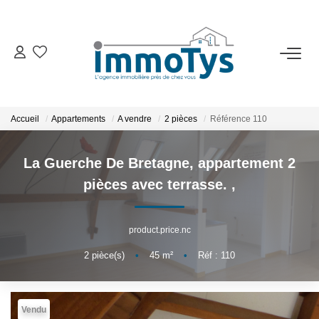
VENTE
LOCATION
Accueil
Appartements
A vendre
2 pièces
Référence 110
ESTIMATION
La Guerche De Bretagne, appartement 2
pièces avec terrasse.
,
BIENS VENDUS
product.price.nc
L'AGENCE
2
pièce(s)
•
45
m²
•
Réf : 110
Présentation
L'équipe
Vendu
Partenaires