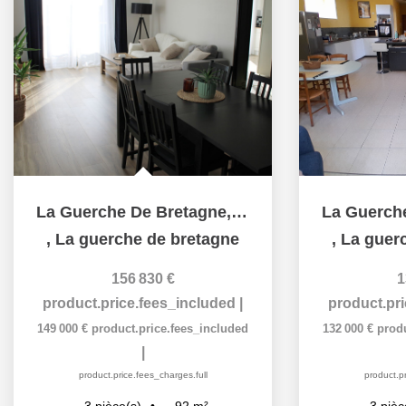
La Guerche De Bretagne, appartement 3 pièces de 92 m2 avec...
,
La guerche de bretagne
,
La guer
156 830 €
1
product.price.fees_included
|
product.pr
149 000 €
product.price.fees_included
132 000 €
prod
|
product.price.fees_charges.full
product.pr
92
m²