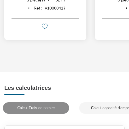
3
pièce(s)
3
pièc
Réf :
V10000417
Les calculatrices
Calcul Frais de notaire
Calcul capacité d'empr