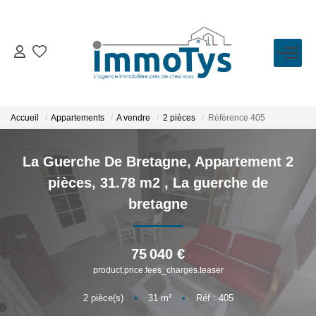
VENTE
LOCATION
Accueil
Appartements
A vendre
2 pièces
Référence 405
ESTIMATION
La Guerche De Bretagne, Appartement 2
pièces, 31.78 m2
,
La guerche de
BIENS VENDUS
bretagne
L'AGENCE
75 040 €
product.price.fees_charges.teaser
Présentation
L'équipe
2
pièce(s)
•
31
m²
•
Réf : 405