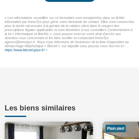
« Les informations recueillies sur ce formulaire sont enregistrées dans un fichier
informatisé par ImmoTys pour gérer votre demande de contact. Elles sont conservées
pour la durée nécessaire à la gestion de la relation client dans le respect des
prescriptions légales applicables et sont destinées à nos conseillers Conformément à
la loi « informatique et libertés », vous pouvez exercer votre droit d'accès aux
données vous concernant et les faire rectifier en contactant ImmoTys
agence@immotys.fr. Nous vous informons de l'existence de la liste d'opposition au
démarchage téléphonique « Bloctel », sur laquelle vous pouvez vous inscrire ici :
https://www.bloctel.gouv.fr/
»
Les biens similaires
Plain pied