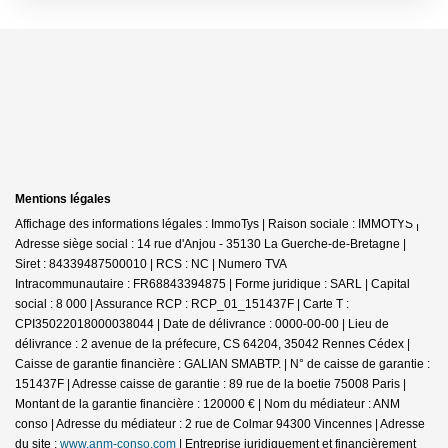
Mentions légales
Affichage des informations légales : ImmoTys | Raison sociale : IMMOTYS |
Adresse siège social : 14 rue d'Anjou - 35130 La Guerche-de-Bretagne |
Siret : 84339487500010 | RCS : NC | Numero TVA
Intracommunautaire : FR68843394875 | Forme juridique : SARL | Capital
social : 8 000 | Assurance RCP : RCP_01_151437F |
Carte T :
CPI35022018000038044 | Date de délivrance : 0000-00-00 | Lieu de
délivrance : 2 avenue de la préfecure, CS 64204, 35042 Rennes Cédex |
Caisse de garantie financière : GALIAN SMABTP. | N° de caisse de garantie :
151437F | Adresse caisse de garantie : 89 rue de la boetie 75008 Paris |
Montant de la garantie financière : 120000 € | Nom du médiateur : ANM
conso | Adresse du médiateur : 2 rue de Colmar 94300 Vincennes | Adresse
du site :
www.anm-conso.com
|
Entreprise juridiquement et financièrement