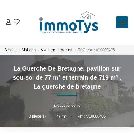
VENTE
LOCATION
Accueil
Maisons
A vendre
Maison
Référence V10000406
ESTIMATION
La Guerche De Bretagne, pavillon sur
sou-sol de 77 m² et terrain de 719 m²
,
BIENS VENDUS
La guerche de bretagne
L'AGENCE
product.price.nc
Présentation
3
pièce(s)
•
77
m²
•
Réf : V10000406
L'équipe