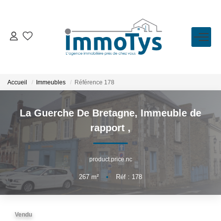
VENTE
LOCATION
Accueil
Immeubles
Référence 178
ESTIMATION
La Guerche De Bretagne, Immeuble de
rapport
,
BIENS VENDUS
product.price.nc
L'AGENCE
267
m²
•
Réf : 178
Présentation
L'équipe
Vendu