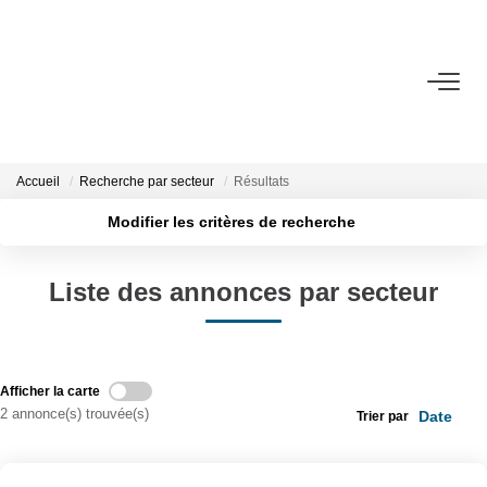
VENTE
LOCATION
Accueil
Recherche par secteur
Résultats
Modifier les critères de recherche
ESTIMATION
Localisation
Type de transaction
Surface min
Liste des annonces par secteur
Type de bien
BIENS VENDUS
Plus de critères
Budget max
L'AGENCE
Créer une alerte
Afficher la carte
Présentation
2 annonce(s) trouvée(s)
Trier par
L'équipe
Partenaires