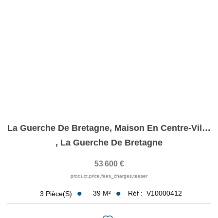
CONTACT
La Guerche De Bretagne, Maison En Centre-Ville.
,
La Guerche De Bretagne
53 600 €
product.price.fees_charges.teaser
39
M²
Réf :
V10000412
3
Pièce(s)