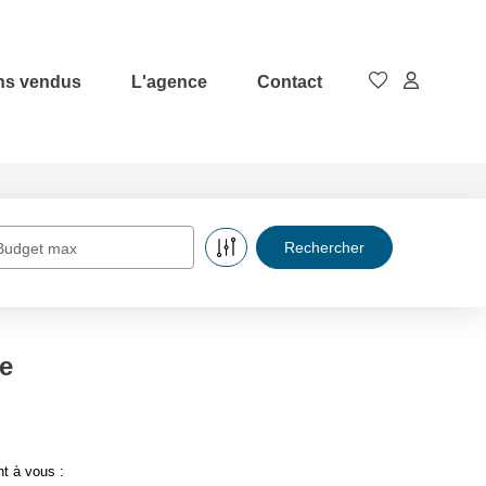
ns vendus
L'agence
Contact
Budget max
e
nt à vous :