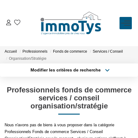
VENTE
LOCATION
Accueil
Professionnels
Fonds de commerce
Services / Conseil
Organisation/Stratégie
ESTIMATION
Modifier les critères de recherche
Type de transaction
Localisation
Acheter
Localisation
BIENS VENDUS
Professionnels fonds de commerce
Type de bien
Sélectionnez...
Surface min
services / conseil
organisation/stratégie
L'AGENCE
Plus de critères
Budget max
Présentation
Nous n'avons pas de biens à vous proposer dans la catégorie
Créer une alerte
L'équipe
Professionnels Fonds de commerce Services / Conseil