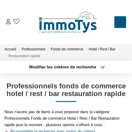
VENTE
LOCATION
Accueil
Professionnels
Fonds de commerce
Hotel / Rest / Bar
Restauration rapide
ESTIMATION
Modifier les critères de recherche
Type de transaction
Localisation
Acheter
Localisation
BIENS VENDUS
Professionnels fonds de commerce
Type de bien
Sélectionnez...
Surface min
hotel / rest / bar restauration rapide
L'AGENCE
Plus de critères
Budget max
Nous n'avons pas de biens à vous proposer dans la catégorie
Présentation
Professionnels Fonds de commerce Hotel / Rest / Bar Restauration
Créer une alerte
L'équipe
rapide pour le moment , plusieurs options s'offrent à vous :
Re-soumettre la recherche avec moins de critères.