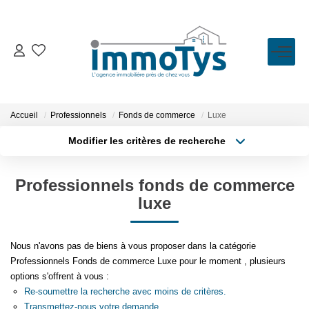
VENTE
LOCATION
Accueil
Professionnels
Fonds de commerce
Luxe
Modifier les critères de recherche
Type de transaction
Localisation
ESTIMATION
Acheter
Localisation
Professionnels fonds de commerce
Type de bien
BIENS VENDUS
Sélectionnez...
Surface min
luxe
Plus de critères
Budget max
L'AGENCE
Nous n'avons pas de biens à vous proposer dans la catégorie
Professionnels Fonds de commerce Luxe pour le moment , plusieurs
Créer une alerte
Présentation
options s'offrent à vous :
L'équipe
Re-soumettre la recherche avec moins de critères.
Transmettez-nous votre demande