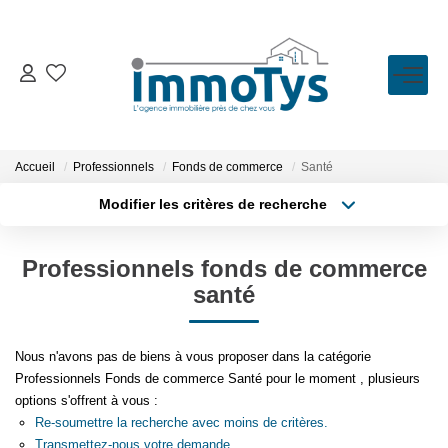
VENTE
LOCATION
Accueil
Professionnels
Fonds de commerce
Santé
Modifier les critères de recherche
Type de transaction
Localisation
ESTIMATION
Acheter
Localisation
Professionnels fonds de commerce
Type de bien
BIENS VENDUS
Sélectionnez...
Surface min
santé
Plus de critères
Budget max
L'AGENCE
Nous n'avons pas de biens à vous proposer dans la catégorie
Professionnels Fonds de commerce Santé pour le moment , plusieurs
Créer une alerte
Présentation
options s'offrent à vous :
L'équipe
Re-soumettre la recherche avec moins de critères.
Transmettez-nous votre demande