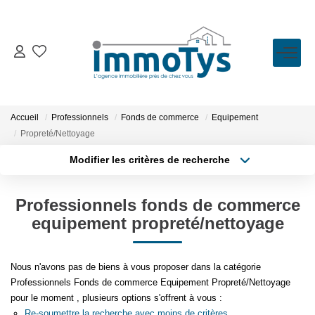
VENTE
LOCATION
Accueil
Professionnels
Fonds de commerce
Equipement
Propreté/Nettoyage
ESTIMATION
Modifier les critères de recherche
Type de transaction
Localisation
Acheter
Localisation
BIENS VENDUS
Professionnels fonds de commerce
Type de bien
Sélectionnez...
Surface min
equipement propreté/nettoyage
L'AGENCE
Plus de critères
Budget max
Nous n'avons pas de biens à vous proposer dans la catégorie
Présentation
Professionnels Fonds de commerce Equipement Propreté/Nettoyage
Créer une alerte
L'équipe
pour le moment , plusieurs options s'offrent à vous :
Re-soumettre la recherche avec moins de critères.