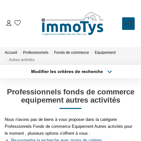
VENTE
LOCATION
Accueil
Professionnels
Fonds de commerce
Equipement
Autres activités
ESTIMATION
Modifier les critères de recherche
Type de transaction
Localisation
Acheter
Localisation
BIENS VENDUS
Professionnels fonds de commerce
Type de bien
Sélectionnez...
Surface min
equipement autres activités
L'AGENCE
Plus de critères
Budget max
Nous n'avons pas de biens à vous proposer dans la catégorie
Présentation
Professionnels Fonds de commerce Equipement Autres activités pour
Créer une alerte
L'équipe
le moment , plusieurs options s'offrent à vous :
Re-soumettre la recherche avec moins de critères.