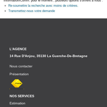
Information/Comm. pour le moment , plusieurs options s'offrent à vous :
Partenaires
Re-soumettre la recherche avec moins de critères.
Transmettez-nous votre demande
CONTACT
L'AGENCE
14 Rue D'Anjou, 35130 La Guerche-De-Bretagne
Nous contacter
Présentation
NOS SERVICES
Estimation