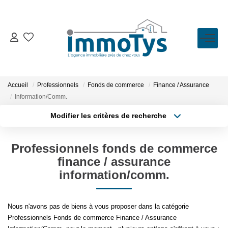
VENTE
LOCATION
Accueil
Professionnels
Fonds de commerce
Finance / Assurance
Information/Comm.
ESTIMATION
Modifier les critères de recherche
Type de transaction
Localisation
Acheter
Localisation
BIENS VENDUS
Professionnels fonds de commerce
Type de bien
Sélectionnez...
Surface min
finance / assurance
information/comm.
L'AGENCE
Plus de critères
Budget max
Présentation
Nous n'avons pas de biens à vous proposer dans la catégorie
Créer une alerte
L'équipe
Professionnels Fonds de commerce Finance / Assurance