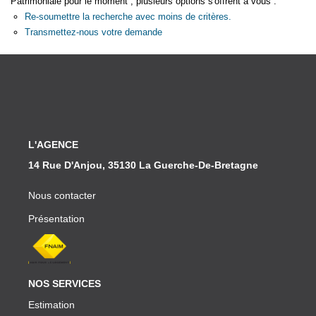
Patrimoniale pour le moment , plusieurs options s'offrent à vous :
Partenaires
Re-soumettre la recherche avec moins de critères.
Transmettez-nous votre demande
CONTACT
L'AGENCE
14 Rue D'Anjou, 35130 La Guerche-De-Bretagne
Nous contacter
Présentation
NOS SERVICES
Estimation