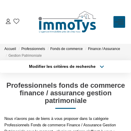
VENTE
LOCATION
Accueil
Professionnels
Fonds de commerce
Finance / Assurance
Gestion Patrimoniale
ESTIMATION
Modifier les critères de recherche
Type de transaction
Localisation
Acheter
Localisation
BIENS VENDUS
Professionnels fonds de commerce
Type de bien
Sélectionnez...
Surface min
finance / assurance gestion
patrimoniale
L'AGENCE
Plus de critères
Budget max
Présentation
Nous n'avons pas de biens à vous proposer dans la catégorie
Créer une alerte
L'équipe
Professionnels Fonds de commerce Finance / Assurance Gestion