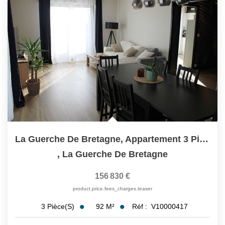
La Guerche De Bretagne, Appartement 3 Pièces De 92 M2 Avec...
,
La Guerche De Bretagne
156 830 €
product.price.fees_charges.teaser
92
M²
Réf :
V10000417
3
Pièce(s)