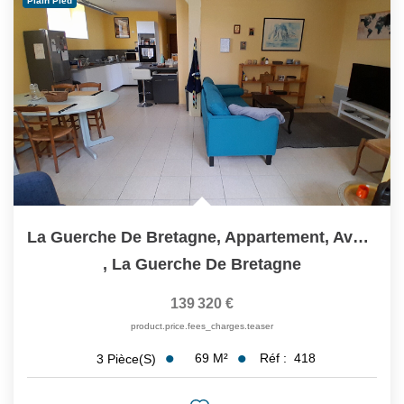
Plain Pied
Partenaires
CONTACT
La Guerche De Bretagne, Appartement, Avec Jardinet, 3...
,
La Guerche De Bretagne
139 320 €
product.price.fees_charges.teaser
69
M²
Réf :
418
3
Pièce(s)