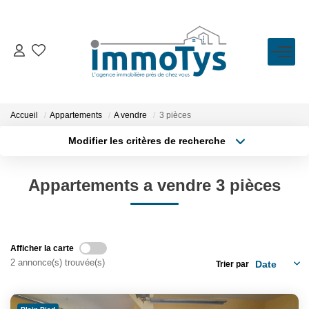
VENTE
LOCATION
Accueil
Appartements
A vendre
3 pièces
Modifier les critères de recherche
Type de transaction
Localisation
ESTIMATION
Acheter
Localisation
Appartements a vendre 3 pièces
Type de bien
BIENS VENDUS
Sélectionnez...
Surface min
Plus de critères
Budget max
L'AGENCE
Afficher la carte
2 annonce(s) trouvée(s)
Trier par
Créer une alerte
Présentation
L'équipe