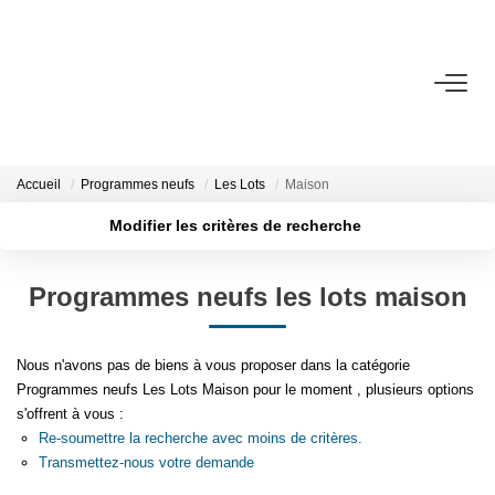
VENTE
LOCATION
Accueil
Programmes neufs
Les Lots
Maison
Modifier les critères de recherche
ESTIMATION
Localisation
Type de transaction
Surface min
Programmes neufs les lots maison
Type de bien
BIENS VENDUS
Plus de critères
Budget max
Nous n'avons pas de biens à vous proposer dans la catégorie
L'AGENCE
Créer une alerte
Programmes neufs Les Lots Maison pour le moment , plusieurs options
s'offrent à vous :
Présentation
Re-soumettre la recherche avec moins de critères.
L'équipe
Transmettez-nous votre demande
Partenaires