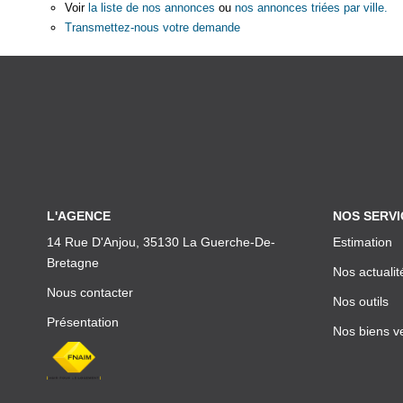
Voir
la liste de nos annonces
ou
nos annonces triées par ville.
Transmettez-nous votre demande
L'AGENCE
NOS SERVI
14 Rue D'Anjou, 35130 La Guerche-De-
Estimation
Bretagne
Nos actualit
Nous contacter
Nos outils
Présentation
Nos biens v