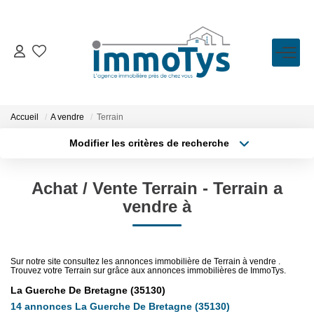
VENTE
LOCATION
Accueil
A vendre
Terrain
Modifier les critères de recherche
Type de transaction
Localisation
ESTIMATION
Acheter
Localisation
Achat / Vente Terrain - Terrain a
Type de bien
BIENS VENDUS
Sélectionnez...
Surface min
vendre à
Plus de critères
Budget max
L'AGENCE
Sur notre site consultez les annonces immobilière de Terrain à vendre .
Trouvez votre Terrain sur grâce aux annonces immobilières de ImmoTys.
Créer une alerte
Présentation
La Guerche De Bretagne (35130)
L'équipe
14 annonces La Guerche De Bretagne (35130)