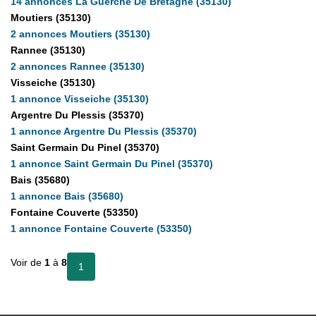
14 annonces La Guerche De Bretagne (35130)
Partenaires
Moutiers (35130)
2 annonces Moutiers (35130)
Rannee (35130)
CONTACT
2 annonces Rannee (35130)
Visseiche (35130)
1 annonce Visseiche (35130)
Argentre Du Plessis (35370)
1 annonce Argentre Du Plessis (35370)
Saint Germain Du Pinel (35370)
1 annonce Saint Germain Du Pinel (35370)
Bais (35680)
1 annonce Bais (35680)
Fontaine Couverte (53350)
1 annonce Fontaine Couverte (53350)
Voir de
1
à
8
1