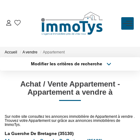
VENTE
LOCATION
Accueil
A vendre
Appartement
Modifier les critères de recherche
Type de transaction
Localisation
ESTIMATION
Acheter
Localisation
Achat / Vente Appartement -
Type de bien
BIENS VENDUS
Sélectionnez...
Surface min
Appartement a vendre à
Plus de critères
Budget max
L'AGENCE
Sur notre site consultez les annonces immobilière de Appartement à vendre .
Trouvez votre Appartement sur grâce aux annonces immobilières de
Créer une alerte
Présentation
ImmoTys.
L'équipe
La Guerche De Bretagne (35130)